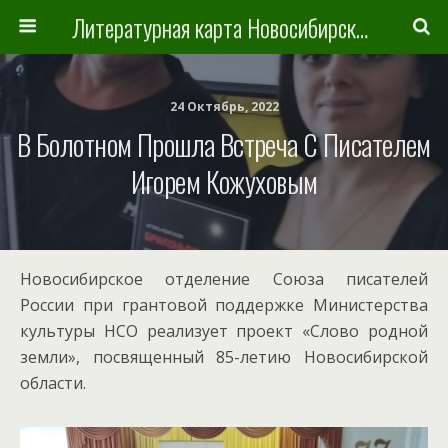
Литературная карта Новосибирска и Новосибирской области
24 Октябрь, 2022
В Болотном Прошла Встреча С Писателем
Игорем Кожуховым
Новосибирское отделение Союза писателей
России при грантовой поддержке Министерства
культуры НСО реализует проект «Слово родной
земли», посвященный 85-летию Новосибирской
области.