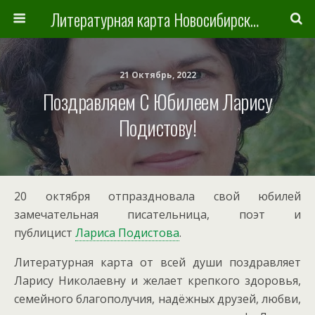
Литературная карта Новосибирска и Новосибирской области
21 Октябрь, 2022
Поздравляем С Юбилеем Ларису
Подистову!
20 октября отпраздновала свой юбилей
замечательная писательница, поэт и
публицист
Лариса Подистова
.
Литературная карта от всей души поздравляет
Ларису Николаевну и желает крепкого здоровья,
семейного благополучия, надёжных друзей, любви,