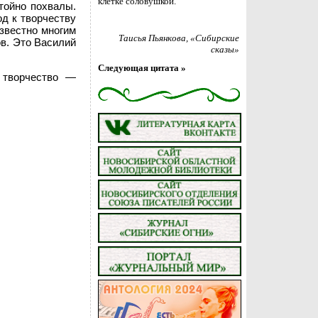
клетке соловушкой.
тойно похвалы.
д к творчеству
звестно многим
Таисья Пьянкова
, «Сибирские
ов. Это Василий
сказы»
Следующая цитата »
 творчество —