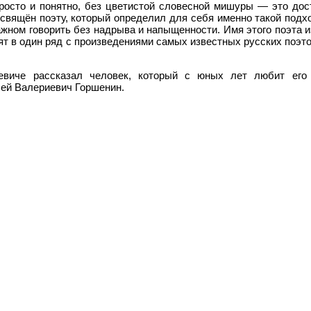
просто и понятно, без цветистой словесной мишуры — это дос
свящён поэту, который определил для себя именно такой подхо
жном говорить без надрыва и напыщенности. Имя этого поэта и
вят в один ряд с произведениями самых известных русских поэт
евиче рассказал человек, который с юных лет любит его
сей Валериевич Горшенин.