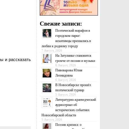
Свежие записи:
Поэтический марафон в
городском парке:
искитимцы признались в
любви к родному городу
7 Август, 2026
На Затулинке становится
ы и рассказать
громче от поэзии и музыки
6 Август, 2026
Пивоварова Юлия
Леонидовна
6 Август, 2026
В Новосибирске прошёл
поэтический турнир
5 Август, 2026
Литературно-краеведческий
аудиосериал об
исторических событиях
Новосибирской области
5 Август, 2026
Поэзия кризиса: о