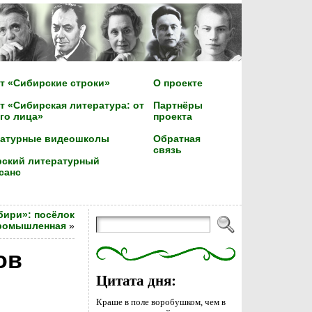
т «Сибирские строки»
О проекте
т «Сибирская литература: от
Партнёры
го лица»
проекта
ратурные видеошколы
Обратная
связь
ский литературный
санс
бири»: посёлок
ромышленная
»
ов
Цитата дня:
Краше в поле воробушком, чем в