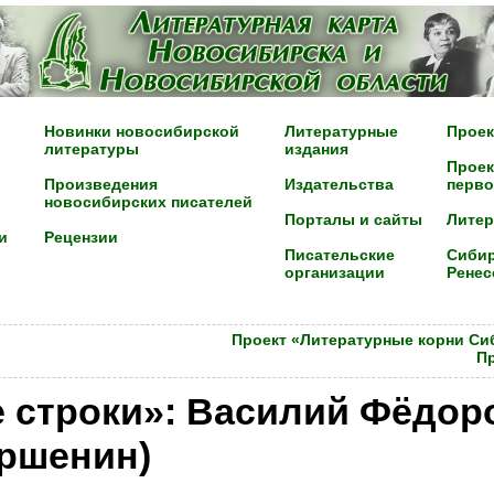
Новинки новосибирской
Литературные
Проек
литературы
издания
Проек
Произведения
Издательства
перво
новосибирских писателей
Порталы и сайты
Лите
и
Рецензии
Писательские
Сибир
организации
Ренес
Проект «Литературные корни Си
П
 строки»: Василий Фёдор
оршенин)