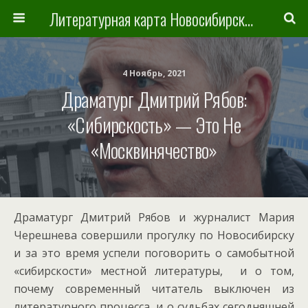
Литературная карта Новосибирска и Новосибирской области
4 Ноябрь, 2021
Драматург Дмитрий Рябов:
«Сибирскость» — Это Не
«москвинячество»
Драматург Дмитрий Рябов и журналист Мария
Черешнева совершили прогулку по Новосибирску
и за это время успели поговорить о самобытной
«сибирскости» местной литературы, и о том,
почему современный читатель выключен из
литературного процесса, и о судьбах сегодняшней