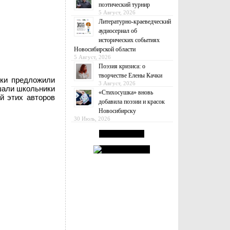
поэтический турнир
5 Август, 2026
Литературно-краеведческий
аудиосериал об
исторических событиях
Новосибирской области
5 Август, 2026
Поэзия кризиса: о
творчестве Елены Качки
шки предложили
3 Август, 2026
ышали школьники
«Стихосушка» вновь
й этих авторов
добавила поэзии и красок
Новосибирску
30 Июль, 2026