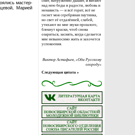
спит, натруженно дышит, и витают
оялись мастер-
над нею беды и радости, любовь и
рцевой, Марией
ненависть — и всё горит, всё не
гаснет моя серебряная паутинка,
но свет её отдалённей, слабей,
утихают во мне звуки прошлого,
блекнут краски, чтоб снова
озариться, засиять, когда сделается
мне невыносимо жить и захочется
успокоения.
Виктор Астафьев
, «Ода Русскому
огороду»
Следующая цитата »