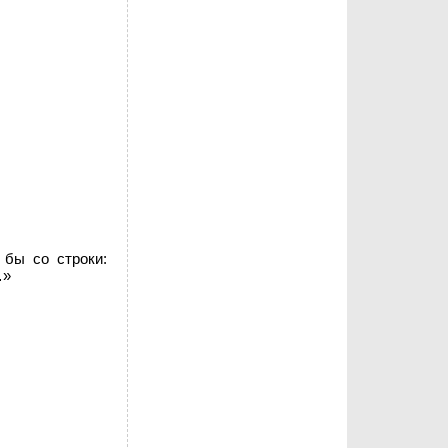
 бы со строки:
…»