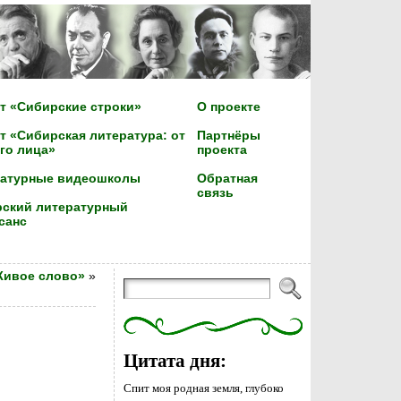
т «Сибирские строки»
О проекте
т «Сибирская литература: от
Партнёры
го лица»
проекта
ратурные видеошколы
Обратная
связь
ский литературный
санс
Живое слово»
»
Цитата дня:
Спит моя родная земля, глубоко