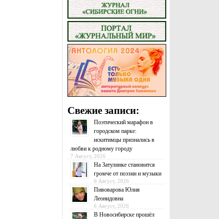
Свежие записи:
Поэтический марафон в
городском парке:
искитимцы признались в
любви к родному городу
7 Август, 2026
На Затулинке становится
громче от поэзии и музыки
6 Август, 2026
Пивоварова Юлия
Леонидовна
6 Август, 2026
В Новосибирске прошёл