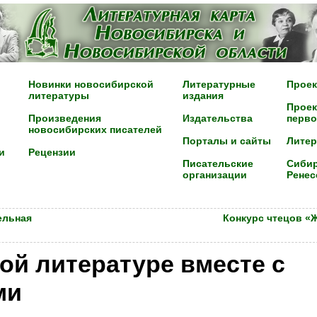
Новинки новосибирской
Литературные
Проек
литературы
издания
Проек
Произведения
Издательства
перво
новосибирских писателей
Порталы и сайты
Лите
и
Рецензии
Писательские
Сибир
организации
Ренес
ельная
Конкурс чтецов «
ой литературе вместе с
ми