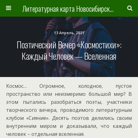
Литературная карта Новосибирска и Новосибирской области
13 Апрель, 2021
Поэтический Вечер «Космостихи»:
Каждый Человек — Вселенная
Космос… Огромное, холодное, пустое
пространство или неизмеримо большой мир? В
этом пытались разобраться поэты, участники
творческого вечера, проводимого литературным
клубом «Сияние». Десять поэтов делились своим
внутренним миром и доказывали, что каждый
человек – отдельная вселенная.