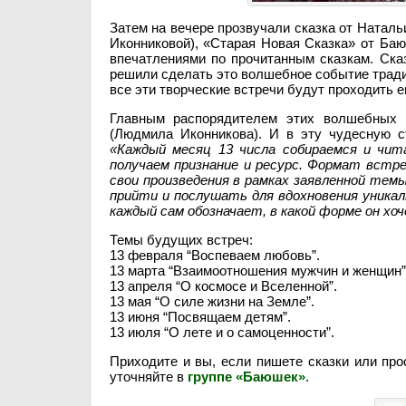
Затем на вечере прозвучали сказка от Наталь
Иконниковой), «Старая Новая Сказка» от Ба
впечатлениями по прочитанным сказкам. Ска
решили сделать это волшебное событие традиц
все эти творческие встречи будут проходить 
Главным распорядителем этих волшебных в
(Людмила Иконникова). И в эту чудесную с
«Каждый месяц 13 числа собираемся и чит
получаем признание и ресурс. Формат встр
свои произведения в рамках заявленной тем
прийти и послушать для вдохновения уникал
каждый сам обозначает, в какой форме он хо
Темы будущих встреч:
13 февраля “Воспеваем любовь”.
13 марта “Взаимоотношения мужчин и женщин”
13 апреля “О космосе и Вселенной”.
13 мая “О силе жизни на Земле”.
13 июня “Посвящаем детям”.
13 июля “О лете и о самоценности”.
Приходите и вы, если пишете сказки или про
уточняйте в
группе «Баюшек»
.