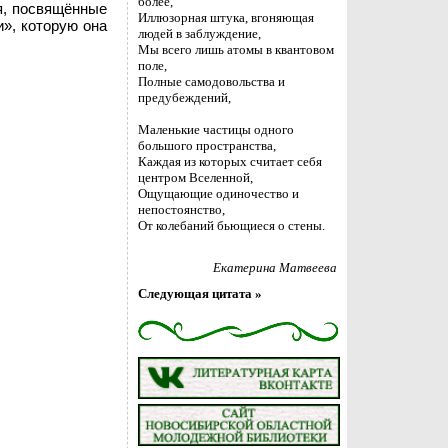
более,
я, посвящённые
Иллюзорная штука, вгоняющая
», которую она
людей в заблуждение,
Мы всего лишь атомы в квантовом
поле,
Полные самодовольства и
предубеждений,
Маленькие частицы одного
большого пространства,
Каждая из которых считает себя
центром Вселенной,
Ощущающие одиночество и
непостоянство,
От колебаний бьющиеся о стены.
Екатерина Матвеева
Следующая цитата »