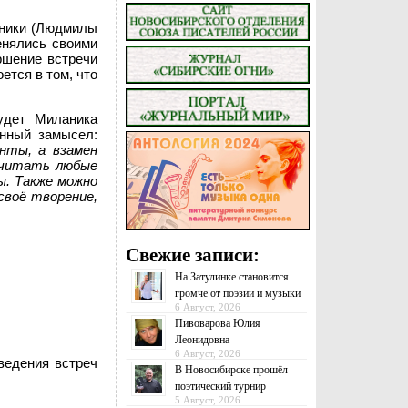
ланики (Людмилы
енялись своими
ршение встречи
ется в том, что
удет Миланика
енный замысел:
нты, а взамен
т читать любые
ы. Также можно
своё творение,
Свежие записи:
На Затулинке становится
громче от поэзии и музыки
6 Август, 2026
Пивоварова Юлия
Леонидовна
6 Август, 2026
ведения встреч
В Новосибирске прошёл
поэтический турнир
5 Август, 2026