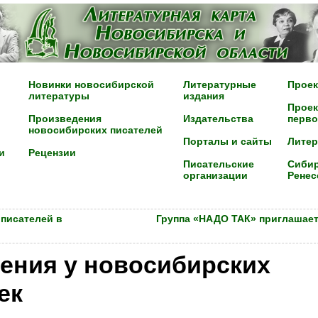
Новинки новосибирской
Литературные
Проек
литературы
издания
Проек
Произведения
Издательства
перво
новосибирских писателей
Порталы и сайты
Лите
и
Рецензии
Писательские
Сибир
организации
Ренес
писателей в
Группа «НАДО ТАК» приглашает
ения у новосибирских
ек