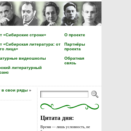
т «Сибирские строки»
О проекте
т «Сибирская литература: от
Партнёры
го лица»
проекта
ратурные видеошколы
Обратная
связь
ский литературный
санс
 в свои ряды
»
Цитата дня:
Время — лишь условность, не