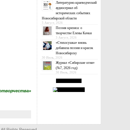
Литературно-краеведческий
аудиосериал об
исторических событиях
Новосибирской области
5 Август, 2026
Поэзия кризиса: о
творчестве Елены Качки
3 Август, 2026
«Стихосушка» вновь
добавила поэзии и красок
Новосибирску
30 Июль, 2026
Журнал «Сибирские огни»
(№7, 2026 год)
30 Июль, 2026
сотворчества»
 All Rights Reserved