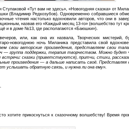
и Ступаковой «Тут вам не здесь», «Новогодняя сказка» от Ми
юшки (Владимир Редкозубов). Одновременно собравшиеся обм
зочные чтения настолько вдохновили авторов, что они в заве
ионным, назвав его «Каждый месяц 13-го» (волшебство тут кро
ещё и в доме №13, где располагаются «Баюшки»).
ечеров, или, как она их назвала, Творческих мистерий, б
таро-новогоднюю ночь Миланика представила свой вдохнов
аем свои авторские произведения, представляем свои тала
еч — группа поддержки, терапия творчеством. Можно буде
ы встречи: сказки (приветствуются), притчи, стихи, рассказ
ьные произведения — а дальше написать своё. Представляя 
чет услышать обратную связь, и нужна ли она ему».
.
сто хотите прикоснуться к сказочному волшебству! Время про