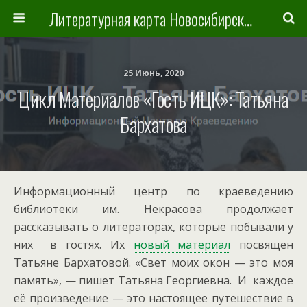
Литературная карта Новосибирска и Новосибирской области
25 Июнь, 2020
Цикл Материалов «Гость ИЦК»: Татьяна
Бархатова
Информационный центр по краеведению
библиотеки им. Некрасова продолжает
рассказывать о литераторах, которые побывали у
них в гостях. Их
новый материал
посвящён
Татьяне Бархатовой. «Свет моих окон — это моя
память», — пишет Татьяна Георгиевна. И каждое
её произведение — это настоящее путешествие в