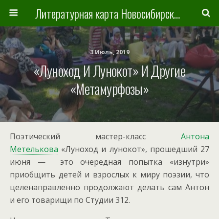
Литературная карта Новосибирска и Новосибирской области
3 Июль, 2019
«Луноход И Лунокот» И Другие
«метамурфозы»
Поэтический мастер-класс
Антона
Метелькова
«Луноход и лунокот», прошедший 27
июня — это очередная попытка «изнутри»
приобщить детей и взрослых к миру поэзии, что
целенаправленно продолжают делать сам Антон
и его товарищи по Студии 312.