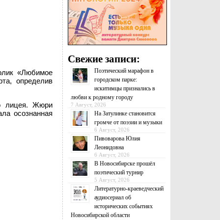
Свежие записи:
Поэтический марафон в
ролик «Любимое
городском парке:
рта, определив
искитимцы признались в
любви к родному городу
о лицея. Жюри
7 Август, 2026
ала осознанная
На Затулинке становится
громче от поэзии и музыки
6 Август, 2026
Пивоварова Юлия
Леонидовна
6 Август, 2026
В Новосибирске прошёл
поэтический турнир
5 Август, 2026
Литературно-краеведческий
аудиосериал об
исторических событиях
Новосибирской области