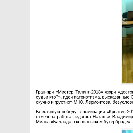
Гран-при «Мистер Талант-2018» жюри удост
судьи кто?», идеи патриотизма, высказанные 
скучно и грустно» М.Ю. Лермонтова, безусло
Блестящую победу в номинации «Креатив-201
отмечена работа педагога Натальи Владими
Милна «Баллада о королевском бутерброде».