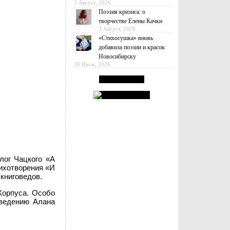
5 Август, 2026
Поэзия кризиса: о
творчестве Елены Качки
3 Август, 2026
«Стихосушка» вновь
добавила поэзии и красок
Новосибирску
30 Июль, 2026
лог Чацкого «А
тихотворения «И
книговедов.
Корпуса. Особо
зведению Алана