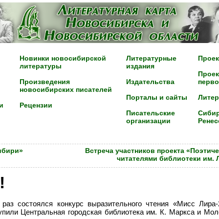
Новинки новосибирской
Литературные
Проек
литературы
издания
Проек
Произведения
Издательства
перво
новосибирских писателей
Порталы и сайты
Лите
и
Рецензии
Писательские
Сибир
организации
Ренес
ибири»
Встреча участников проекта «Поэтиче
читателями библиотеки им. Л
!
 раз состоялся конкурс выразительного чтения «Мисс Лира
тупили Центральная городская библиотека им. К. Маркса и Мо