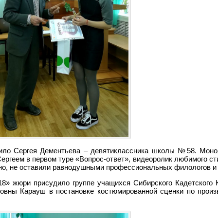
оило Сергея Дементьева – девятиклассника школы №58. Моно
Сергеем в первом туре «Вопрос-ответ», видеоролик любимого с
вно, не оставили равнодушными профессиональных филологов и 
8» жюри присудило группе учащихся Сибирского Кадетского 
ровны Карауш в постановке костюмированной сценки по прои