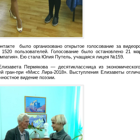
онтакте было организовано открытое голосование за видео
е 1520 пользователей. Голосование было остановлено 21 ма
мпатия». Ею стала Юлия Путель, учащаяся лицея №159.
Елизавета Пермякова — десятиклассница из экономическог
ей гран-при «Мисс Лира-2018». Выступления Елизаветы отлич
чностное видение поэзии.