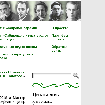
т «Сибирские строки»
О проекте
т «Сибирская литература: от
Партнёры
го лица»
проекта
ратурные видеошколы
Обратная
связь
ский литературный
санс
ская Поляна» с
. Н. Толстого
»
Цитата дня:
-2018 и Мистер
лодёжный центр
Роза в стакане.