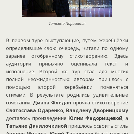
Татьяна Парцвания
В первом туре выступающие, путём жеребьёвки
определившие свою очередь, читали по одному
заранее отобранному стихотворению. Здесь
аудитория привычно оценивала текст и
исполнение. Второй же тур стал для многих
полной неожиданностью: авторам пришлось с
помощью второй жеребьёвки поменяться
стихами. В результате родились удивительные
сочетания:
Диана Фледан
прочла стихотворение
Святослава Одаренко
,
Владлену Дворницкому
досталось произведение
Юлии Федорищевой
, а
Татьяне Данилочкиной
пришлось освоить стиль
Андрея Митина
.
Юрий Татаренко
блистательно