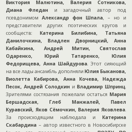
Виктория Малютина, Валерия Сотникова,
Диана Фледан
и загадочный автор под
псевдонимом
Александр фон Шпала
, – но и
представители других поэтических кругов и
сообществ:
Катерина Билибина, Татьяна
Данилочкина, Владлен Дворницкий, Анна
Кабайкина, Андрей Митин, Святослав
Одаренко, Юрий Татаренко, Юлия
Федорищева, Анна Шайдурова
. Этот сияющий
на все лады ансамбль дополняли
Юлия Быканова,
Виолетта Кабирова, Анна Кочева, Надежда
Песок, Андрей Солодкин
и
Владимир Шпринц
.
Зрителями состязания пожелали остаться
Мария
Бершадская, Глеб Манжалей, Павел
Куравский, Яков Сёмочкин, Валерия Яковлева
.
За происходящим наблюдала и
Катерина
Скабардина
– автор известного в Новосибирске