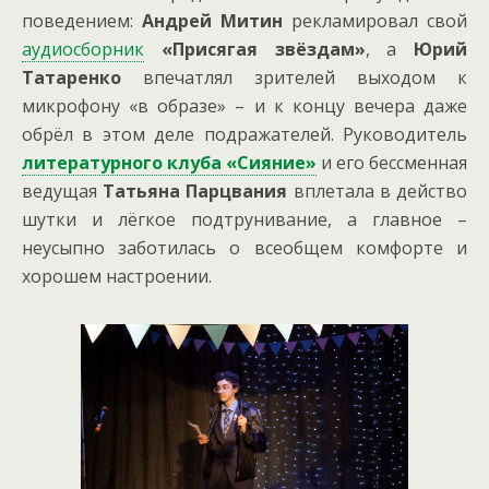
поведением:
Андрей Митин
рекламировал свой
аудиосборник
«Присягая звёздам»
, а
Юрий
Татаренко
впечатлял зрителей выходом к
микрофону «в образе» – и к концу вечера даже
обрёл в этом деле подражателей. Руководитель
литературного клуба «Сияние»
и его бессменная
ведущая
Татьяна Парцвания
вплетала в действо
шутки и лёгкое подтрунивание, а главное –
неусыпно заботилась о всеобщем комфорте и
хорошем настроении.