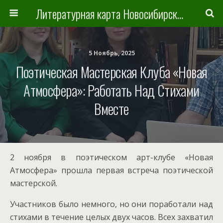
Литературная карта Новосибирска и Новосибирской области
5 Ноябрь, 2025
Поэтическая Мастерская Клуба «Новая
Атмосфера»: Работать Над Стихами
Вместе
2 ноября в поэтическом арт-клубе «Новая
Атмосфера» прошла первая встреча поэтической
мастерской.
Участников было немного, но они поработали над
стихами в течение целых двух часов. Всех захватил