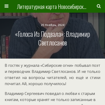
Литературная карта Новосибирска и Новосибирской области
25 Ноябрь, 2024
«Голоса Из Подвала»: Владимир
Светлосанов
В гостях у журнала «Сибирские огни» побывал поэт
и переводчик Владимир Светлосанов. И не только
ответил на вопросы читателей, но ещё и стихи
почитал. Ай, хорошо получилось!
Владимир Сергеевич поведал о любви к старым
книгам, которые хранят не только записанные в