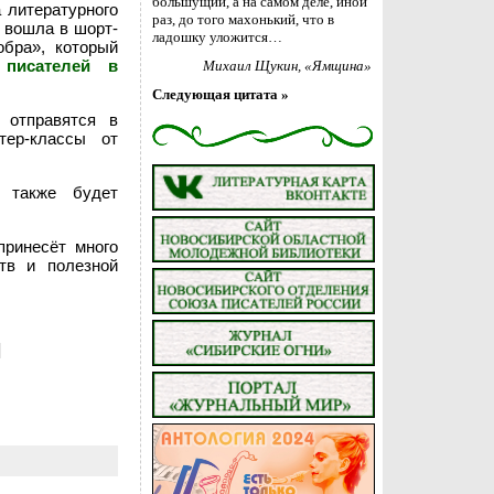
большущий, а на самом деле, иной
 литературного
раз, до того махонький, что в
вошла в шорт-
ладошку уложится…
обра», который
писателей в
Михаил Щукин
, «Ямщина»
Следующая цитата »
 отправятся в
ер-классы от
 также будет
ринесёт много
тв и полезной
]