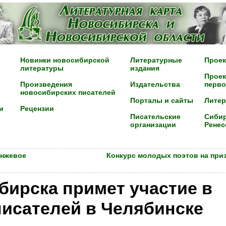
Новинки новосибирской
Литературные
Проек
литературы
издания
Проек
Произведения
Издательства
перво
новосибирских писателей
Порталы и сайты
Лите
и
Рецензии
Писательские
Сибир
организации
Ренес
анжевое
Конкурс молодых поэтов на при
бирска примет участие в
исателей в Челябинске