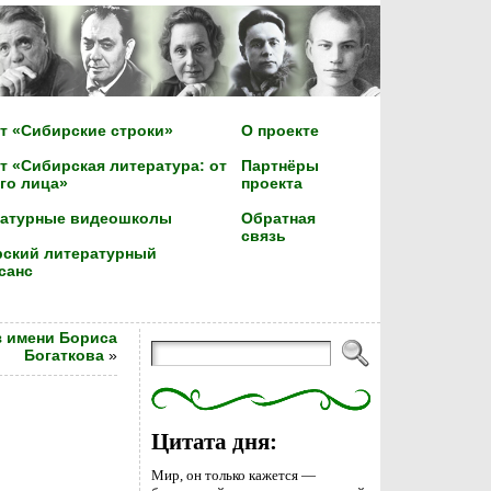
т «Сибирские строки»
О проекте
т «Сибирская литература: от
Партнёры
го лица»
проекта
ратурные видеошколы
Обратная
связь
ский литературный
санс
з имени Бориса
Богаткова
»
Цитата дня:
Мир, он только кажется —