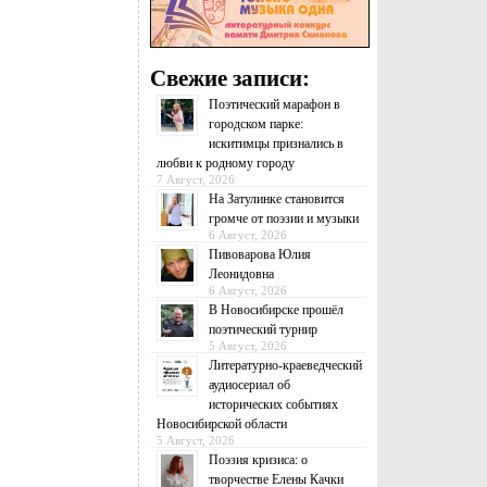
Свежие записи:
Поэтический марафон в
городском парке:
искитимцы признались в
любви к родному городу
7 Август, 2026
На Затулинке становится
громче от поэзии и музыки
6 Август, 2026
Пивоварова Юлия
Леонидовна
6 Август, 2026
В Новосибирске прошёл
поэтический турнир
5 Август, 2026
Литературно-краеведческий
аудиосериал об
исторических событиях
Новосибирской области
5 Август, 2026
Поэзия кризиса: о
творчестве Елены Качки