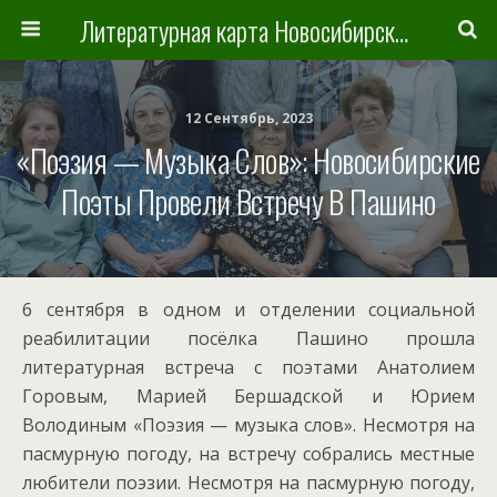
Литературная карта Новосибирска и Новосибирской области
12 Сентябрь, 2023
«Поэзия — Музыка Слов»: Новосибирские
Поэты Провели Встречу В Пашино
6 сентября в одном и отделении социальной
реабилитации посёлка Пашино прошла
литературная встреча с поэтами Анатолием
Горовым, Марией Бершадской и Юрием
Володиным «Поэзия — музыка слов». Несмотря на
пасмурную погоду, на встречу собрались местные
любители поэзии. Несмотря на пасмурную погоду,