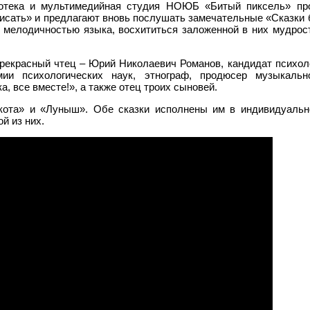
иотека и мультимедийная студия НОЮБ «Битый пиксель» пр
писать» и предлагают вновь послушать замечательные «Сказки
я мелодичностью языка, восхититься заложенной в них мудрос
прекрасный чтец – Юрий Николаевич Романов, кандидат психоло
мии психологических наук, этнограф, продюсер музыкальн
а, все вместе!», а также отец троих сыновей.
кота» и «Луныш». Обе сказки исполнены им в индивидуальн
й из них.