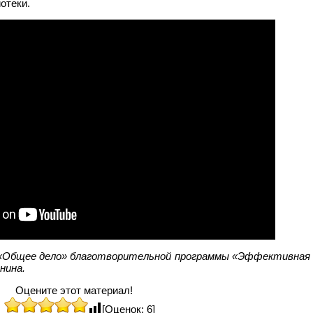
отеки.
 «Общее дело» благотворительной программы «Эффективная
нина.
Оцените этот материал!
[Оценок: 6]