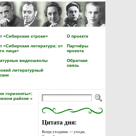
т «Сибирские строки»
О проекте
т «Сибирская литература: от
Партнёры
го лица»
проекта
ратурные видеошколы
Обратная
связь
ский литературный
санс
ие горизонты»:
нском районе
»
Цитата дня:
Когда уходишь — уходи,