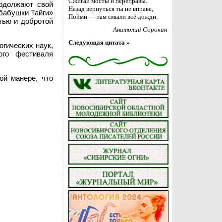
Сжигай мосты и переправы.
одолжают свой
Назад вернуться ты не вправе,
 бабушки Тайги»
Пойми — там смыли всё дожди.
тью и добротой
Анатолий Сорокин
Следующая цитата »
гических наук,
ого фестиваля
ой манере, что