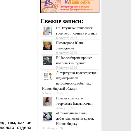
Свежие записи:
На Затулинке становится
громче от поэзии и музыки
6 Август, 2026
Пивоварова Юлия
Леонидовна
6 Август, 2026
В Новосибирске прошёл
поэтический турнир
5 Август, 2026
Литературно-краеведческий
аудиосериал об
исторических событиях
Новосибирской области
5 Август, 2026
Поэзия кризиса: о
творчестве Елены Качки
3 Август, 2026
«Стихосушка» вновь
добавила поэзии и красок
ед тем, как он
Новосибирску
ксного отдела
30 Июль, 2026