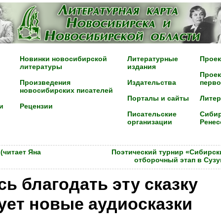
Новинки новосибирской
Литературные
Проек
литературы
издания
Проек
Произведения
Издательства
перво
новосибирских писателей
Порталы и сайты
Лите
и
Рецензии
Писательские
Сибир
организации
Ренес
(читает Яна
Поэтический турнир «Сибирск
отборочный этап в Сузу
сь благодать эту сказку
ует новые аудиосказки