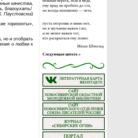
нежный вереск, зола и медь.
зные качества,
ему вряд ли пробить до ста,
ь, благоухать!
но всегда неизменно — петь.
К. Паустовский
ие горизонты»,
пусть негромко и мимо нот,
но в звучании важен слог,
и не менее важен тот,
кто раскрыться ему помог.
, но и отобрать
рения о любви к
Маша Штольц
Следующая цитата »