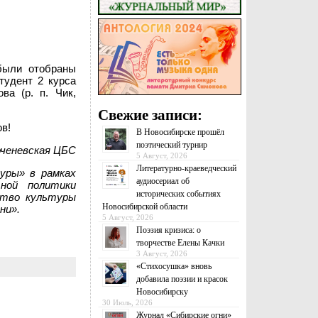
 были отобраны
тудент 2 курса
ва (р. п. Чик,
Свежие записи:
в!
В Новосибирске прошёл
поэтический турнир
оченевская ЦБС
5 Август, 2026
Литературно-краеведческий
уры» в рамках
аудиосериал об
ьной политики
исторических событиях
ство культуры
Новосибирской области
ни».
5 Август, 2026
Поэзия кризиса: о
творчестве Елены Качки
3 Август, 2026
«Стихосушка» вновь
добавила поэзии и красок
Новосибирску
30 Июль, 2026
Журнал «Сибирские огни»