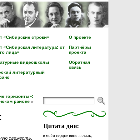
т «Сибирские строки»
О проекте
т «Сибирская литература: от
Партнёры
го лица»
проекта
ратурные видеошколы
Обратная
связь
ский литературный
санс
ие горизонты»:
нском районе
»
:
Цитата дня:
в моём сердце вино и сталь,
нную свежесть.