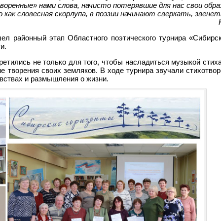
оренные» нами слова, начисто потерявшие для нас свои обра
 как словесная скорлупа, в поэзии начинают сверкать, звенет
ел районный этап Областного поэтического турнира «Сибирск
и.
ретились не только для того, чтобы насладиться музыкой стиха
е творения своих земляков. В ходе турнира звучали стихотво
увствах и размышления о жизни.