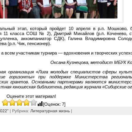
нальный этап, который пройдет 10 апреля в р.п. Мошково,
ся 11 класса СОШ № 2), Дмитрий Михайлов (р.п. Коченево, с
упленка, аккомпаниатор СДК), Галина Владимировна Солодо
а (р.п. Чик, пенсионер).
 всем участникам турнира — вдохновения и творческих успехо
Оксана Кузнецова, методист МБУК К
ная организация «Лига молодых специалистов сферы культ
кие горизонты» при поддержке Министерства регионал
тских грантов. Основными партнерами являются министер
стная юношеская библиотека, редакция журнала «Сибирские ог
Оцените этот материал!
[Оценок: 7]
022"
| Рубрика:
Литературная жизнь
|