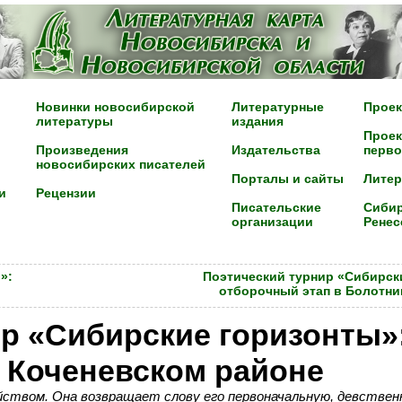
Новинки новосибирской
Литературные
Проек
литературы
издания
Проек
Произведения
Издательства
перво
новосибирских писателей
Порталы и сайты
Лите
и
Рецензии
Писательские
Сибир
организации
Ренес
»:
Поэтический турнир «Сибирск
отборочный этап в Болотни
р «Сибирские горизонты»
 Коченевском районе
йством. Она возвращает слову его первоначальную, девстве