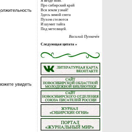
Я везде пою.
Про сибирский край
должительность
Вся земля узнай!
Здесь зимой снега
Пухом стелются
И шумит тайга
Под метелицей.
Василий Пухначёв
Следующая цитата »
можете увидеть