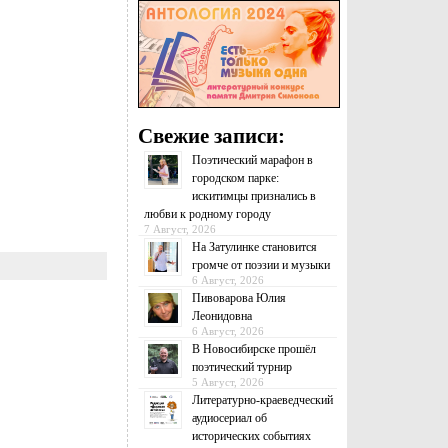
Свежие записи:
Поэтический марафон в
городском парке:
искитимцы признались в
любви к родному городу
7 Август, 2026
На Затулинке становится
громче от поэзии и музыки
6 Август, 2026
Пивоварова Юлия
Леонидовна
6 Август, 2026
В Новосибирске прошёл
поэтический турнир
5 Август, 2026
Литературно-краеведческий
аудиосериал об
исторических событиях