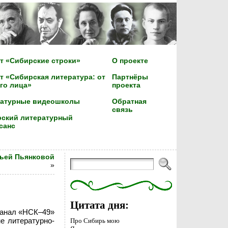
т «Сибирские строки»
О проекте
т «Сибирская литература: от
Партнёры
го лица»
проекта
ратурные видеошколы
Обратная
связь
ский литературный
санс
сьей Пьянковой
»
Цитата дня:
канал «НСК–49»
е литературно-
Про Сибирь мою