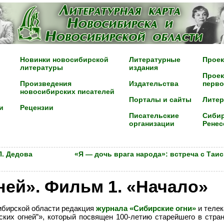
Новинки новосибирской
Литературные
Проек
литературы
издания
Проек
Произведения
Издательства
перво
новосибирских писателей
Порталы и сайты
Лите
и
Рецензии
Писательские
Сибир
организации
Ренес
П. Дедова
«Я — дочь врага народа»: встреча с Таи
ней». Фильм 1. «Начало»
ибирской области редакция
журнала «Сибирские огни»
и теле
ких огней”», который посвящен 100-летию старейшего в стран