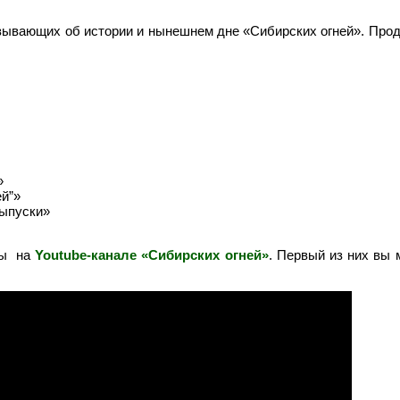
азывающих об истории и нынешнем дне «Сибирских огней». Про
»
ей”»
выпуски»
ны на
Youtube-канале «Сибирских огней»
. Первый из них вы 