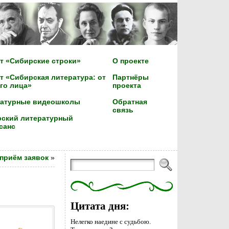
т «Сибирские строки»
О проекте
т «Сибирская литература: от
Партнёры
го лица»
проекта
ратурные видеошколы
Обратная
связь
ский литературный
санс
 приём заявок
»
Цитата дня:
Нелегко наедине с судьбою.