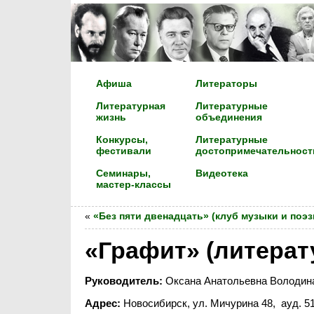
Афиша
Литераторы
Литературная
Литературные
жизнь
объединения
Конкурсы,
Литературные
фестивали
достопримечательност
Семинары,
Видеотека
мастер-классы
«
«Без пяти двенадцать» (клуб музыки и поэз
«Графит» (литерат
Руководитель:
Оксана Анатольевна Володин
Адрес:
Новосибирск, ул. Мичурина 48, ауд. 51