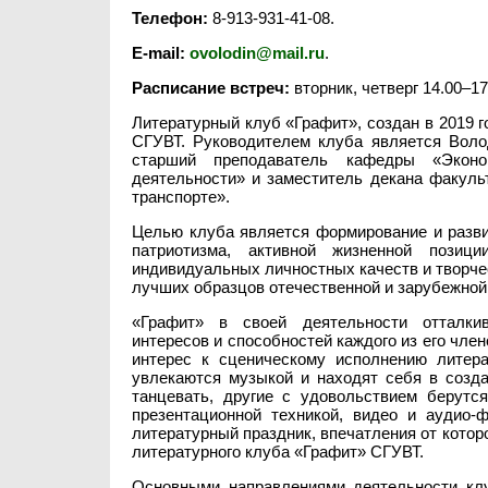
Телефон:
8-913-931-41-08.
E-mail:
ovolodin@mail.ru
.
Расписание
встреч:
вторник, четверг 14.00–17.
Литературный клуб «Графит», создан в 2019 г
СГУВТ. Руководителем клуба является Воло
старший преподаватель кафедры «Эконом
деятельности» и заместитель декана факуль
транспорте».
Целью клуба является формирование и разви
патриотизма, активной жизненной позици
индивидуальных личностных качеств и творче
лучших образцов отечественной и зарубежной
«Графит» в своей деятельности отталки
интересов и способностей каждого из его чле
интерес к сценическому исполнению литер
увлекаются музыкой и находят себя в созда
танцевать, другие с удовольствием берутс
презентационной техникой, видео и аудио-
литературный праздник, впечатления от которо
литературного клуба «Графит» СГУВТ.
Основными направлениями деятельности клу