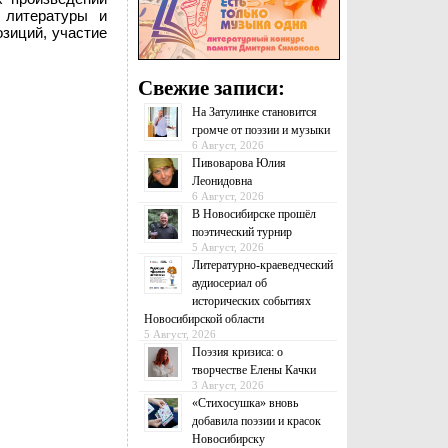
 литературы и
зиций, участие
Свежие записи:
На Затулинке становится
громче от поэзии и музыки
6 Август, 2026
Пивоварова Юлия
Леонидовна
6 Август, 2026
В Новосибирске прошёл
поэтический турнир
5 Август, 2026
Литературно-краеведческий
аудиосериал об
исторических событиях
Новосибирской области
5 Август, 2026
Поэзия кризиса: о
творчестве Елены Качки
3 Август, 2026
«Стихосушка» вновь
добавила поэзии и красок
Новосибирску