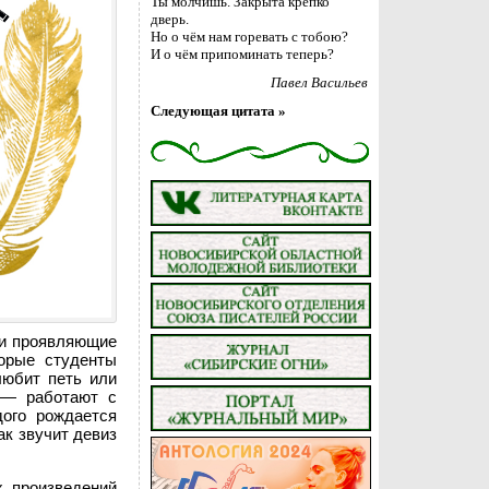
Ты молчишь. Закрыта крепко
дверь.
Но о чём нам горевать с тобою?
И о чём припоминать теперь?
Павел Васильев
Следующая цитата »
или проявляющие
орые студенты
любит петь или
и — работают с
дого рождается
ак звучит девиз
х произведений