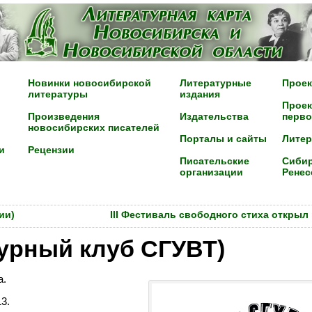
Новинки новосибирской
Литературные
Проек
литературы
издания
Проек
Произведения
Издательства
перво
новосибирских писателей
Порталы и сайты
Лите
и
Рецензии
Писательские
Сибир
организации
Ренес
ии)
III Фестиваль свободного стиха открыл
урный клуб СГУВТ)
а.
3.