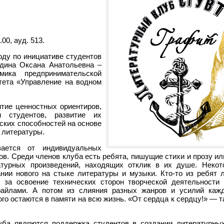
00, ауд. 513.
оду по инициативе студентов
дина Оксана Анатольевна –
ика предпринимательской
тета «Управление на водном
тие ценностных ориентиров,
и студентов, развитие их
ских способностей на основе
 литературы.
вается от индивидуальных
нов. Среди членов клуба есть ребята, пишущие стихи и прозу 
атурных произведений, находящих отклик в их душе. Некот
нии нового на стыке литературы и музыки. Кто-то из ребят 
я за освоение технических сторон творческой деятельност
файлами. А потом из слияния разных жанров и усилий каж
го остаются в памяти на всю жизнь. «От сердца к сердцу!» — т
ба являются поддержка студентов в создании литературны