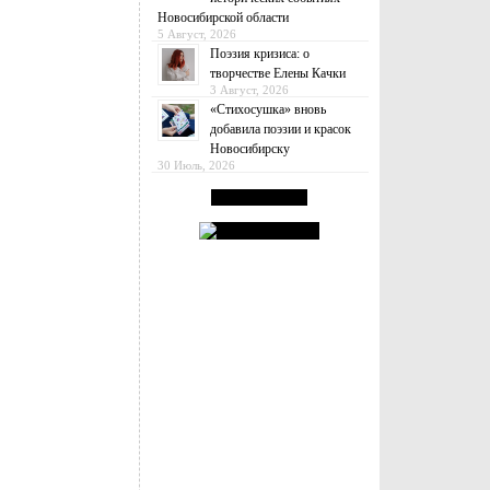
Новосибирской области
5 Август, 2026
Поэзия кризиса: о
творчестве Елены Качки
3 Август, 2026
«Стихосушка» вновь
добавила поэзии и красок
Новосибирску
30 Июль, 2026