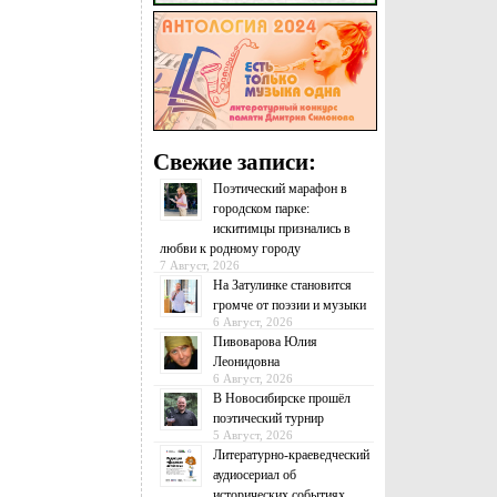
Свежие записи:
Поэтический марафон в
городском парке:
искитимцы признались в
любви к родному городу
7 Август, 2026
На Затулинке становится
громче от поэзии и музыки
6 Август, 2026
Пивоварова Юлия
Леонидовна
6 Август, 2026
В Новосибирске прошёл
поэтический турнир
5 Август, 2026
Литературно-краеведческий
аудиосериал об
исторических событиях