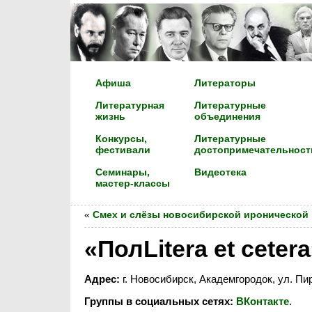
Афиша
Литераторы
Литературная
Литературные
жизнь
объединения
Конкурсы,
Литературные
фестивали
достопримечательност
Семинары,
Видеотека
мастер-классы
«
Смех и слёзы новосибирской иронической
«ПолLitera et cete
Адрес:
г. Новосибирск, Академгородок, ул. Пи
Группы в социальных сетях:
ВКонтакте
.