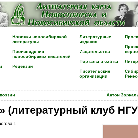
Новинки новосибирской
Литературные
Проек
литературы
издания
Проек
Произведения
Издательства
перво
новосибирских писателей
Порталы и сайты
Лите
и
Рецензии
Писательские
Сибир
организации
Ренес
 поэзии
Антон Зоркал
ra» (литературный клуб НГУ
рогова 1