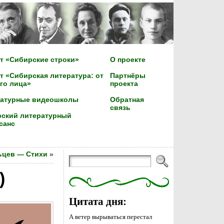
т «Сибирские строки»
О проекте
т «Сибирская литература: от
Партнёры
го лица»
проекта
ратурные видеошколы
Обратная
связь
ский литературный
санс
ьцев — Стихи
»
)
Цитата дня:
А ветер вырываться перестал