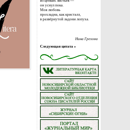
из цепких листьев —
он уснул пока.
Моя любовь
прохладна, как кристалл,
в развёрнутой ладони лопуха.
Нина Грехова
Следующая цитата »