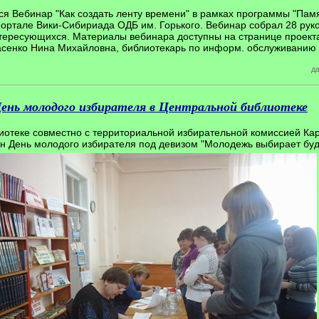
я Вебинар "Как создать ленту времени" в рамках программы "Памя
портале Вики-Сибириада ОДБ им. Горького. Вебинар собрал 28 рук
нтересующихся. Материалы вебинара доступны на странице проект
сенко Нина Михайловна, библиотекарь по информ. обслуживанию 
да
ень молодого избирателя в Центральной библиотеке
иотеке совместно с территориальной избирательной комиссией Кар
н День молодого избирателя под девизом "Молодежь выбирает бу