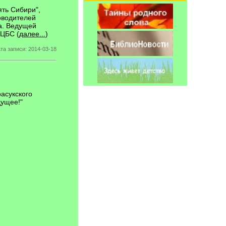
ть Сибири",
оводителей
а. Ведущей
ЦБС (
далее...
)
та записи: 2014-03-18
асукского
дущее!"