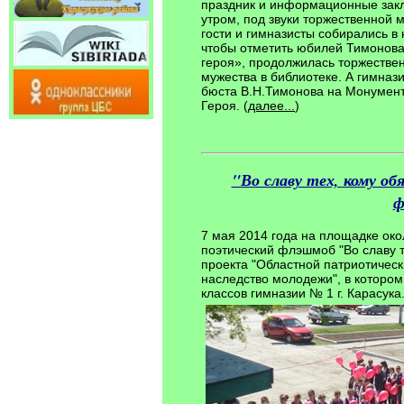
праздник и информационные закл
утром, под звуки торжественной 
гости и гимназисты собирались в
чтобы отметить юбилей Тимонова
героя», продолжилась торжестве
мужества в библиотеке. А гимназ
бюста В.Н.Тимонова на Монумент
Героя. (
далее...
)
"Во славу тех, кому об
ф
7 мая 2014 года на площадке ок
поэтический флэшмоб "Во славу т
проекта "Областной патриотическ
наследство молодежи", в котором
классов гимназии № 1 г. Карасука