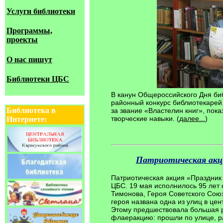
Услуги библиотеки
Программы,
проекты
О нас пишут
Библиотеки ЦБС
В канун Общероссийского Дня би
районный конкурс библиотекарей.
Библиотека в
за звание «Властелин книг», пок
творческие навыки. (
далее...
)
Интернете:
Патриотическая акц
Патриотическая акция «Праздник
ЦБС. 19 мая исполнилось 95 лет
Тимонова, Героя Советского Сою
героя названа одна из улиц в цен
Этому предшествовала большая р
флаеракцию: прошли по улице, 