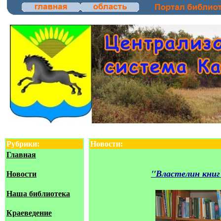
Рубрики:
Новости:
Главная
"Властелин книг
Новости
Наша библиотека
Краеведение