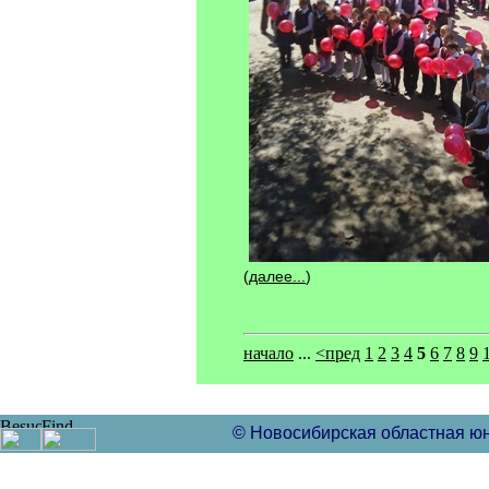
(
далее...
)
начало
...
<пред
1
2
3
4
5
6
7
8
9
© Новосибирская областная ю