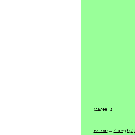
(
далее...
)
начало
...
<пред
6
7