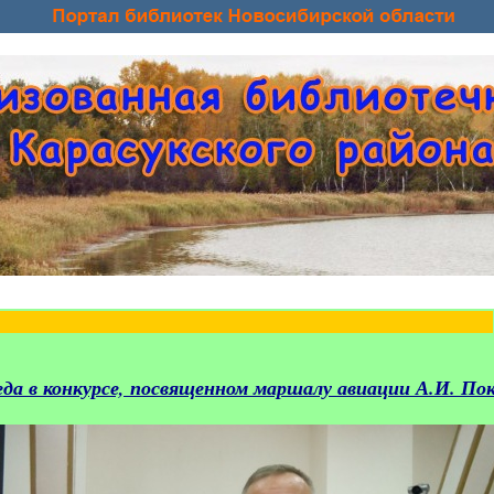
еда в конкурсе, посвященном маршалу авиации А.И. П