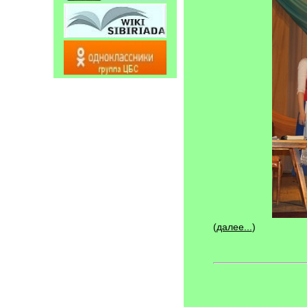
(
далее...
)