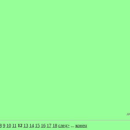
да
8
9
10
11
12
13
14
15
16
17
18
след>
...
конец