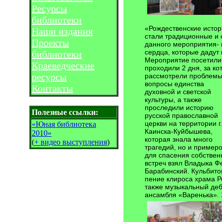
Ресурсы
библиотеки
«Рождественские истор
Наши издания
стали традиционные и 
Проекты
данного мероприятия- 
сердца, которые дадут 
библиотеки
Мероприятие посетили 
Краеведческие
проходили 2 дня, за к
ресурсы
рассмотрели проблемы
вопросы единства
Контакты
духовной и светской
культуры, а также
проследили историю
Полезные ссылки:
русской православной
церкви на территории г.
«Юная библиотека
Каинска-Куйбышева,
2010»
которая знала много
(
+ видео выступления
)
трагедий, но и пример
для спасения собствен
встреч взял Владыка Ф
Барабинский. Кульбито
пение клироса храма Р
также музыкальный деб
ансамбля «Варенька». 