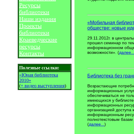
Ресурсы
библиотеки
Наши издания
«Мобильная библио
Проекты
обществе: новые ид
библиотеки
29.11.2012г. в централ
Краеведческие
прошел семинар по те
ресурсы
информационном общес
Контакты
возможности». (
далее..
Полезные ссылки:
«Юная библиотека
Библиотека без гран
2010»
(
+ видео выступления
)
Возрастающие потребн
информационных услуг
обеспечиваться не толь
имеющихся у библиоте
информационных ресур
организацией доступа
информационным ресур
полнотекстовым базам 
(
далее...
)