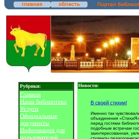
Новости:
Рубрики:
Главная
Наша библиотека
В своей стихии!
Услуги
Именно так чувствовал
Официальные
объединения «СтихиЯ»,
документы
перед гостями библиот
подобным встречам гос
Информация для
заинтересованная, увл
пользователей
студенты педагогическо