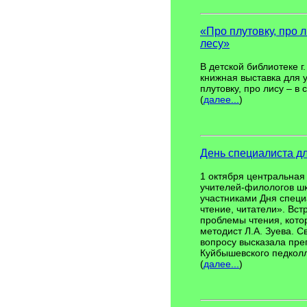
«Про плутовку, про ли
лесу»
В детской библиотеке 
книжная выставка для 
плутовку, про лису – в с
(
далее...
)
День специалиста д
1 октября центральная
учителей-филологов шк
участниками Дня специ
чтение, читатели». Вст
проблемы чтения, кот
методист Л.А. Зуева. С
вопросу высказала пре
Куйбышевского педколл
(
далее...
)