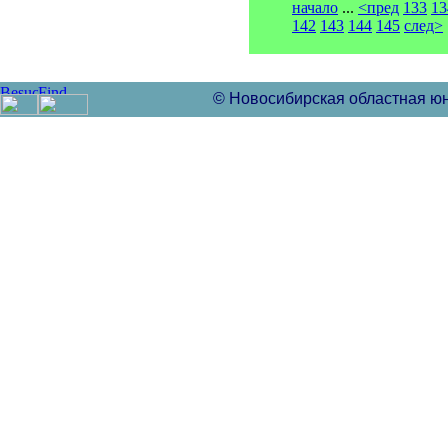
начало
...
<пред
133
13
142
143
144
145
след>
© Новосибирская областная ю