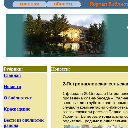
Рубрики:
Новости:
Главная
2-Петропавловская сельска
Новости
1 февраля 2015 года в Петропавл
О библиотеке
проведена слайд-беседа «Сталинг
военных лет глубоко хранят памя
слушали комментарии библиотекар
Краеведение
глазах слушали рассказ Паршенко
Украины. Её первые годы жизни с
Вести из библиотек
родителей, родных и односельчан
района