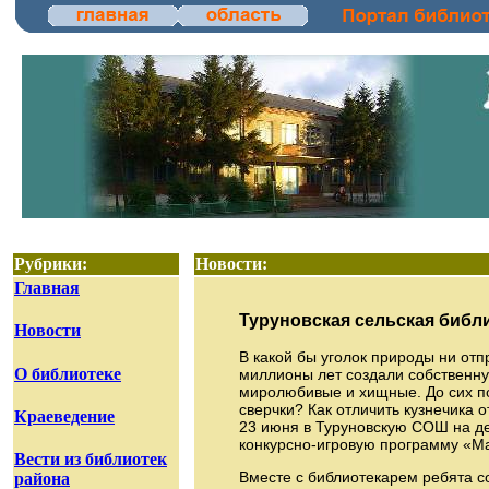
Рубрики:
Новости:
Главная
Туруновская сельская библ
Новости
В какой бы уголок природы ни отп
О библиотеке
миллионы лет создали собственну
миролюбивые и хищные. До сих по
сверчки? Как отличить кузнечика 
Краеведение
23 июня в Туруновскую СОШ на де
конкурсно-игровую программу «М
Вести из библиотек
Вместе с библиотекарем ребята 
района