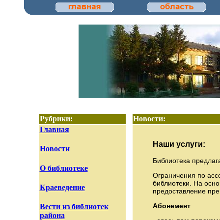
Рубрики:
Новости:
Главная
Наши услуги:
Новости
Библиотека предлага
О библиотеке
Ограничения по асс
библиотеки. На осно
Краеведение
предоставление пре
Абонемент
Вести из библиотек
района