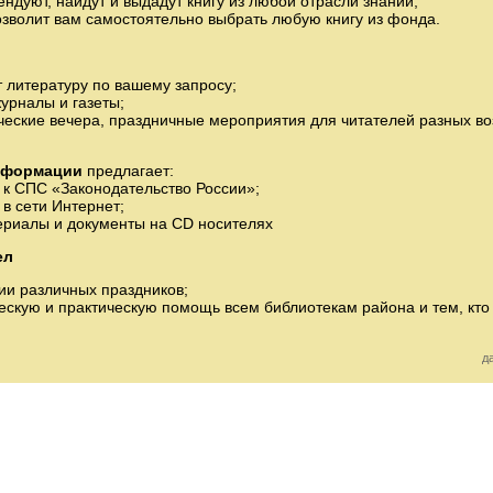
ендуют, найдут и выдадут книгу из любой отрасли знаний;
озволит вам самостоятельно выбрать любую книгу из фонда.
т литературу по вашему запросу;
урналы и газеты;
ческие вечера, праздничные мероприятия для читателей разных в
информации
предлагает:
 к СПС «Законодательство России»;
в сети Интернет;
териалы и документы на CD носителях
ел
ии различных праздников;
ескую и практическую помощь всем библиотекам района и тем, кто
д