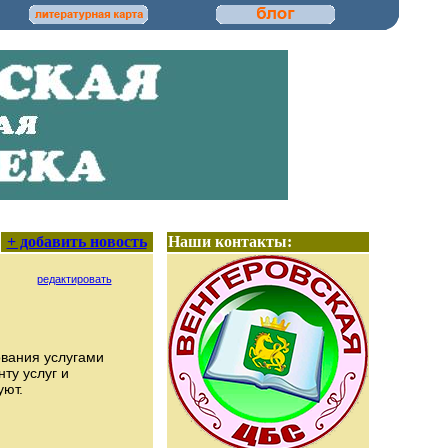
+ добавить новость
Наши контакты:
редактировать
ования услугами
ту услуг и
уют.