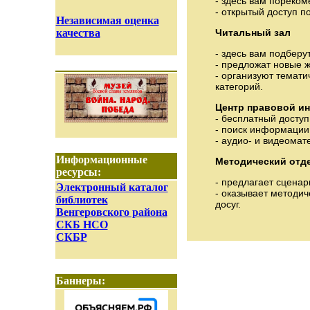
- здесь вам пореком
- открытый доступ п
Независимая оценка
Читальный зал
качества
- здесь вам подберу
- предложат новые ж
- организуют темати
категорий.
Центр правовой 
- бесплатный доступ
- поиск информации 
- аудио- и видеома
Информационные
Методический отд
ресурсы:
- предлагает сценар
Электронный каталог
- оказывает методич
библиотек
досуг.
Венгеровского района
СКБ НСО
СКБР
Баннеры: