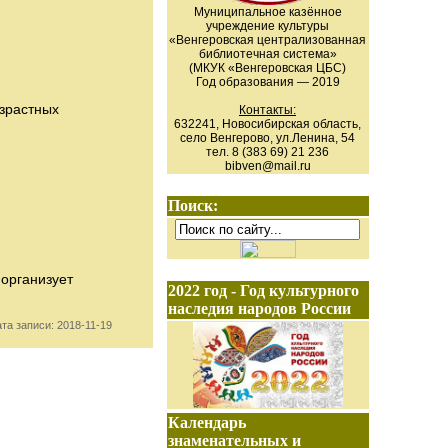
Муниципальное казённое
учреждение культуры
«Венгеровская централизованная
библиотечная система»
(МКУК «Венгеровская ЦБС)
Год образования — 2019
озрастных
Контакты:
632241, Новосибирская область,
село Венгерово, ул.Ленина, 54
тел. 8 (383 69) 21 236
bibven@mail.ru
Поиск:
 организует
2022 год - Год культурного
наследия народов России
ата записи: 2018-11-19
Календарь
знаменательных и