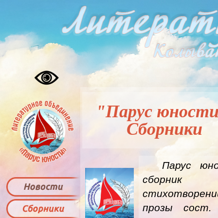
"Парус юности
Сборники
Парус юно
сборник
стихотворен
прозы сост