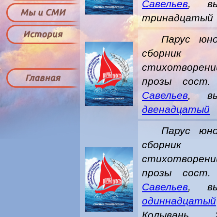
Савельев
, вы
тринадцатый
Парус юно
сборник
стихотворен
прозы сост
Савельев
, вы
двенадцатый
Парус юно
сборник
стихотворен
прозы сост
Савельев
, вы
одиннадцатый
Колывань, 2