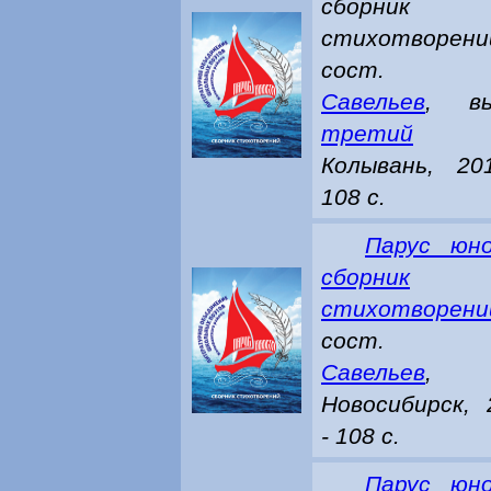
сборник
стихотворен
сост
Савельев
, вы
третий
Колывань, 20
108 с.
Парус юно
сборник
стихотворени
сост
Савельев
,
Новосибирск, 
- 108 с.
Парус юно