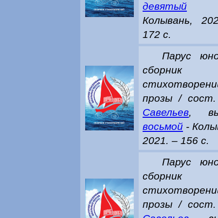
девятый
Колывань, 20
172 с.
Парус юно
сборник
стихотворен
прозы / сост
Савельев
, вы
восьмой
- Колы
2021. – 156 с.
Парус юно
сборник
стихотворен
прозы / сост