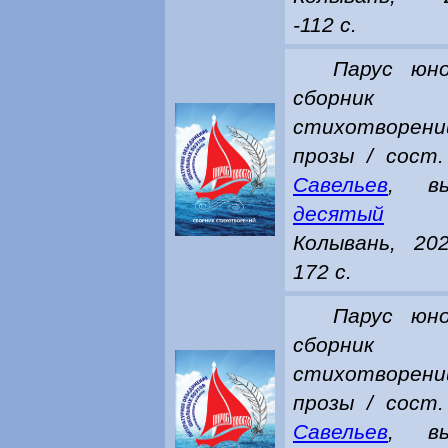
-112 с.
Парус юно
сборник
стихотворен
прозы / сост
Савельев
, вы
десятый
Колывань, 20
172 с.
Парус юно
сборник
стихотворен
прозы / сост
Савельев
, вы