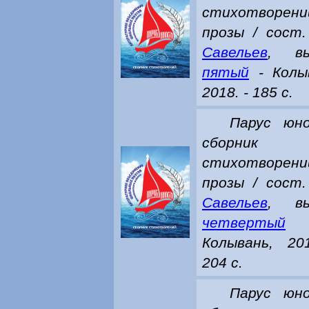
стихотворен
прозы / сост
Савельев
, вы
пятый
- Колы
2018. - 185 с.
Парус юно
сборник
стихотворен
прозы / сост
Савельев
, вы
четвертый
Колывань, 20
204 с.
Парус юно