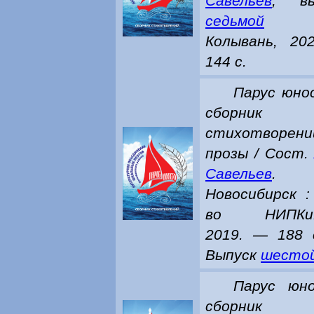
Савельев
, вы
седьмой
Колывань, 20
144 с.
Парус юно
сборник
стихотворен
прозы / Сост
Савельев
.
Новосибирск :
во НИПКиП
2019. — 188 
Выпуск
шесто
Парус юно
сборник