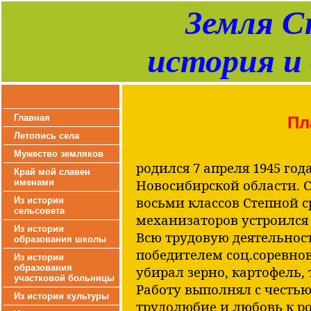
Земля С
история и
Главная
Пл
Летопись села
Мужество земляков
родился 7 апреля 1945 го
Край мой славен
Новосибирской области. 
именами
восьми классов Степной с
Из истории
сельсовета
механизаторов устроился 
Из истории
Всю трудовую деятельност
образования школы
победителем соц.соревнов
Из истории
образования
убирал зерно, картофель,
участковой больницы
Работу выполнял с честью
Из истории культуры
трудолюбие и любовь к р