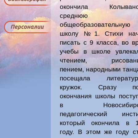
окончила Колыванс
среднюю
общеобразовательную
школу №1. Стихи нач
писать с 9 класса, во в
учебы в школе увлека
чтением, рисовани
пением, народными танц
посещала литератур
кружок. Сразу по
окончания школы посту
в Новосибирс
педагогический инсти
который окончила в 
году. В этом же году с