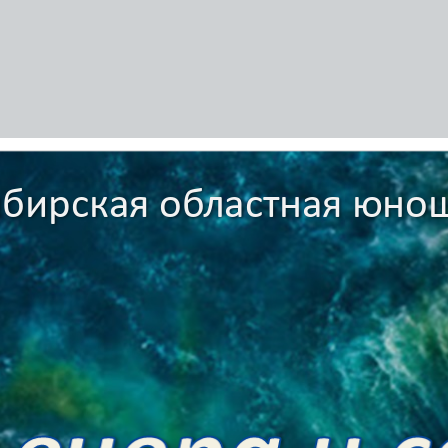
бирская областная юно
бирская областная юно