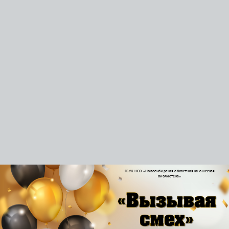
ГБУК НСО «Новосибирская областная юношеская
библиотека»