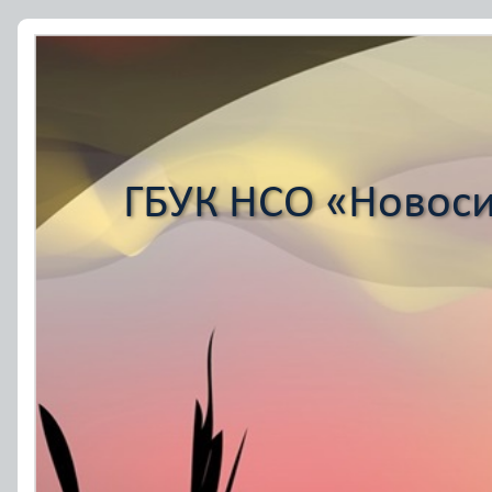
ГБУК НСО «Новоси
ГБУК НСО «Новоси