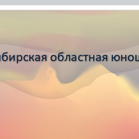
бирская областная юно
бирская областная юно