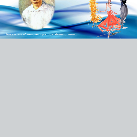
Неизвестное об известных фактах, событиях, стихах…