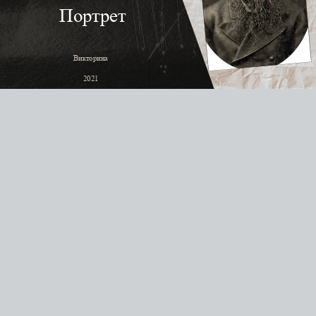
Портрет
В
икторина
2021